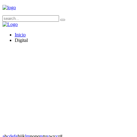
Inicio
Digital
a
b
c
d
e
f
g
h
i
j
k
l
m
n
o
p
q
r
s
t
u
v
w
x
y
z
#